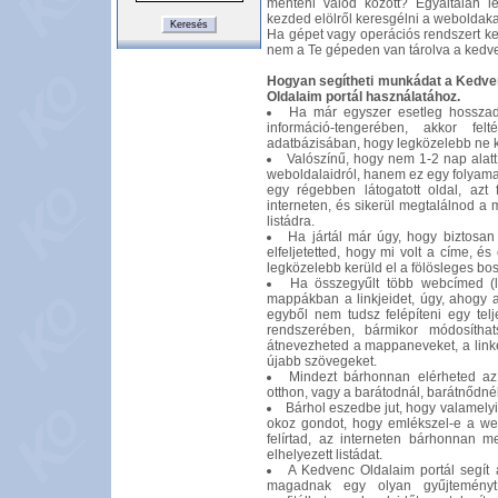
menteni valód között? Egyáltalán 
kezded elölről keresgélni a weboldaka
Ha gépet vagy operációs rendszert kel
nem a Te gépeden van tárolva a kedve
Hogyan segítheti munkádat a Kedven
Oldalaim portál használatához.
Ha már egyszer esetleg hosszada
információ-tengerében, akkor fe
adatbázisában, hogy legközelebb ne ke
Valószínű, hogy nem 1-2 nap alatt 
weboldalaidról, hanem ez egy folyamat
egy régebben látogatott oldal, azt
interneten, és sikerül megtalálnod a 
listádra.
Ha jártál már úgy, hogy biztosan
elfeljetetted, hogy mi volt a címe, és
legközelebb kerüld el a fölösleges bos
Ha összegyűlt több webcímed (li
mappákban a linkjeidet, úgy, ahogy 
egyből nem tudsz felépíteni egy te
rendszerében, bármikor módosíthats
átnevezheted a mappaneveket, a linke
újabb szövegeket.
Mindezt bárhonnan elérheted az 
otthon, vagy a barátodnál, barátnődné
Bárhol eszedbe jut, hogy valamely
okoz gondot, hogy emlékszel-e a web
felírtad, az interneten bárhonnan 
elhelyezett listádat.
A Kedvenc Oldalaim portál segít 
magadnak egy olyan gyűjteményt