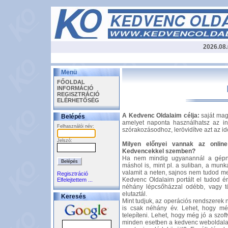
2026.08.
Menü
FŐOLDAL
INFORMÁCIÓ
REGISZTRÁCIÓ
ELÉRHETŐSÉG
A Kedvenc Oldalaim célja:
saját maga
Belépés
amelyet naponta használhatsz az in
Felhasználói név:
szórakozásodhoz, lerövidítve azt az idő
Jelszó:
Milyen előnyei vannak az onli
Kedvencekkel szemben?
Ha nem mindig ugyanannál a gépné
máshol is, mint pl. a suliban, a mu
valamit a neten, sajnos nem tudod meg
Regisztráció
Kedvenc Oldalaim portált el tudod ér
Elfelejtettem ...
néhány lépcsőházzal odébb, vagy tö
elutaztál.
Keresés
Mint tudjuk, az operációs rendszerek
is csak néhány év. Lehet, hogy még
telepíteni. Lehet, hogy még jó a szof
minden esetben a kedvenc weboldalaid