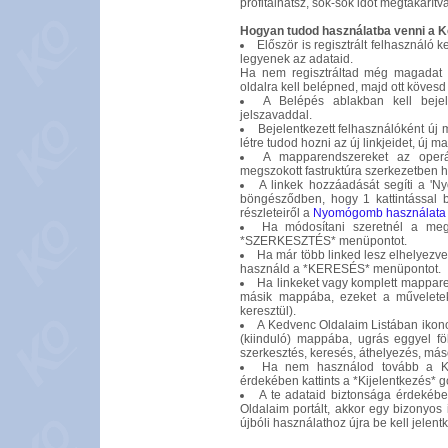
profitálhatsz, sok-sok időt megtakarítv
Hogyan tudod használatba venni a K
Először is regisztrált felhasználó 
legyenek az adataid.
Ha nem regisztráltad még magadat 
oldalra kell belépned, majd ott kövesd 
A Belépés ablakban kell bejel
jelszavaddal.
Bejelentkezett felhasználóként új
létre tudod hozni az új linkjeidet, új
A mapparendszereket az oper
megszokott fastruktúra szerkezetben h
A linkek hozzáadását segíti a 'N
böngésződben, hogy 1 kattintással b
részleteiről a
Nyomógomb használata
Ha módosítani szeretnél a meg
*SZERKESZTÉS* menüpontot.
Ha már több linked lesz elhelyezve
használd a *KERESÉS* menüpontot.
Ha linkeket vagy komplett mappare
másik mappába, ezeket a műveleteke
keresztül).
A Kedvenc Oldalaim Listában ikonok
(kiinduló) mappába, ugrás eggyel fö
szerkesztés, keresés, áthelyezés, más
Ha nem használod tovább a Ked
érdekében kattints a *Kijelentkezés* 
A te adataid biztonsága érdekéb
Oldalaim portált, akkor egy bizonyos 
újbóli használathoz újra be kell jelent