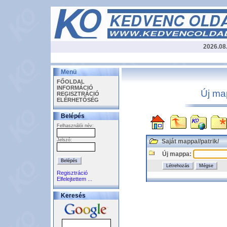
2026.08
Menü
FŐOLDAL
INFORMÁCIÓ
Új ma
REGISZTRÁCIÓ
ELÉRHETŐSÉG
Belépés
Felhasználói név:
Jelszó:
Saját mappa
/
/
patrik
/
Új mappa:
Regisztráció
Elfelejtettem ...
Keresés